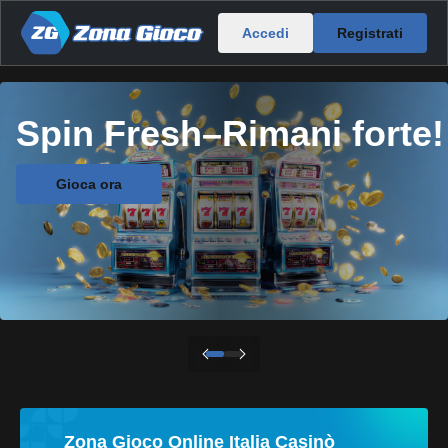
Accedi
Registrati
Spin Fresh–Rimani forte!
Gioca ora
Zona Gioco Online Italia Casinò