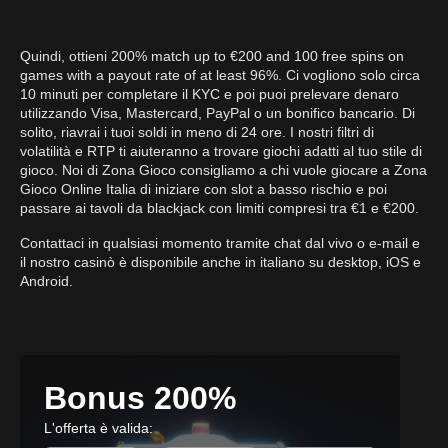
Quindi, ottieni 200% match up to €200 and 100 free spins on
games with a payout rate of at least 96%. Ci vogliono solo circa
10 minuti per completare il KYC e poi puoi prelevare denaro
utilizzando Visa, Mastercard, PayPal o un bonifico bancario. Di
solito, riavrai i tuoi soldi in meno di 24 ore. I nostri filtri di
volatilità e RTP ti aiuteranno a trovare giochi adatti al tuo stile di
gioco. Noi di Zona Gioco consigliamo a chi vuole giocare a Zona
Gioco Online Italia di iniziare con slot a basso rischio e poi
passare ai tavoli da blackjack con limiti compresi tra €1 e €200.
Contattaci in qualsiasi momento tramite chat dal vivo o e-mail e
il nostro casinò è disponibile anche in italiano su desktop, iOS e
Android.
Bonus 200%
L'offerta è valida: