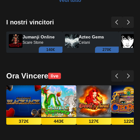
Vedi tutto
I nostri vincitori
Jumanji Online
Aztec Gems
Da
Scare Stone
Celani
Mr
140€
270€
Ora Vincere
372€
443€
127€
122€