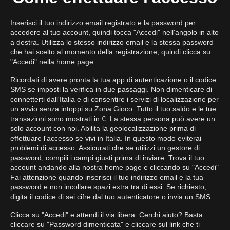
Inserisci il tuo indirizzo email registrato e la password per
accedere al tuo account, quindi tocca "Accedi" nell'angolo in alto
a destra. Utilizza lo stesso indirizzo email e la stessa password
che hai scelto al momento della registrazione, quindi clicca su
"Accedi" nella home page.
Ricordati di avere pronta la tua app di autenticazione o il codice
SMS se imposti la verifica in due passaggi. Non dimenticare di
connetterti dall'Italia e di consentire i servizi di localizzazione per
un avvio senza intoppi su Zona Gioco. Tutto il tuo saldo e le tue
transazioni sono mostrati in €. La stessa persona può avere un
solo account con noi. Abilita la geolocalizzazione prima di
effettuare l'accesso se vivi in Italia. In questo modo eviterai
problemi di accesso. Assicurati che se utilizzi un gestore di
password, compili i campi giusti prima di inviare. Trova il tuo
account andando alla nostra home page e cliccando su "Accedi"
Fai attenzione quando inserisci il tuo indirizzo email e la tua
password e non incollare spazi extra tra di essi. Se richiesto,
digita il codice di sei cifre dal tuo autenticatore o invia un SMS.
Clicca su "Accedi" e attendi il via libera. Cerchi aiuto? Basta
cliccare su "Password dimenticata" e cliccare sul link che ti