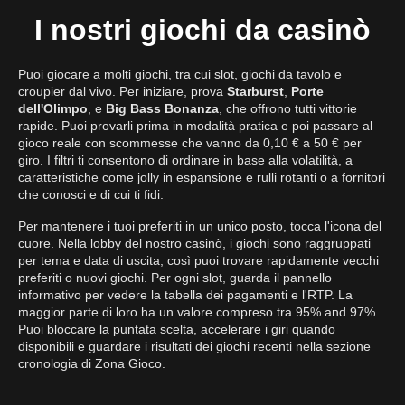
I nostri giochi da casinò
Puoi giocare a molti giochi, tra cui slot, giochi da tavolo e
croupier dal vivo. Per iniziare, prova
Starburst
,
Porte
dell'Olimpo
, e
Big Bass Bonanza
, che offrono tutti vittorie
rapide. Puoi provarli prima in modalità pratica e poi passare al
gioco reale con scommesse che vanno da 0,10 € a 50 € per
giro. I filtri ti consentono di ordinare in base alla volatilità, a
caratteristiche come jolly in espansione e rulli rotanti o a fornitori
che conosci e di cui ti fidi.
Per mantenere i tuoi preferiti in un unico posto, tocca l'icona del
cuore. Nella lobby del nostro casinò, i giochi sono raggruppati
per tema e data di uscita, così puoi trovare rapidamente vecchi
preferiti o nuovi giochi. Per ogni slot, guarda il pannello
informativo per vedere la tabella dei pagamenti e l'RTP. La
maggior parte di loro ha un valore compreso tra 95% and 97%.
Puoi bloccare la puntata scelta, accelerare i giri quando
disponibili e guardare i risultati dei giochi recenti nella sezione
cronologia di Zona Gioco.