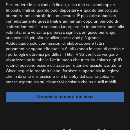
Per rendere le sessioni più fluide, ecco due soluzioni rapide.
Imposta limiti su quanto puoi depositare e quanto tempo puoi
attendere nei controlli del tuo account. È possibile abbassare
immediatamente questi limiti e aumentarli dopo un periodo di
"raffreddamento". In secondo luogo, ordina le partite in base alla
volatilità: una volatilità più bassa significa un gioco più lungo,
una volatilità più alta significa oscillazioni più grandi.
Addebitiamo solo commissioni di elaborazione e tutti i
pagamenti vengono effettuati in € utilizzando le carte di credito e
i portafogli elettronici più diffusi. I titoli RNG verificati vengono
visualizzati nelle tabelle live in modo che tutto sia chiaro e gli ID
rotondi possono essere utilizzati per ottenere assistenza. Zona
Gioco segue le regole italiane, fornisce supporto sia in inglese
che in italiano e si assicura che la lobby del casinò abbia lo
stesso aspetto sia sui dispositivi desktop che su quelli mobili.
Unisciti al casinò dal vivo