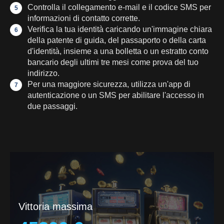
Controlla il collegamento e-mail e il codice SMS per
informazioni di contatto corrette.
Verifica la tua identità caricando un'immagine chiara
della patente di guida, del passaporto o della carta
d'identità, insieme a una bolletta o un estratto conto
bancario degli ultimi tre mesi come prova del tuo
indirizzo.
Per una maggiore sicurezza, utilizza un'app di
autenticazione o un SMS per abilitare l'accesso in
due passaggi.
Vittoria massima