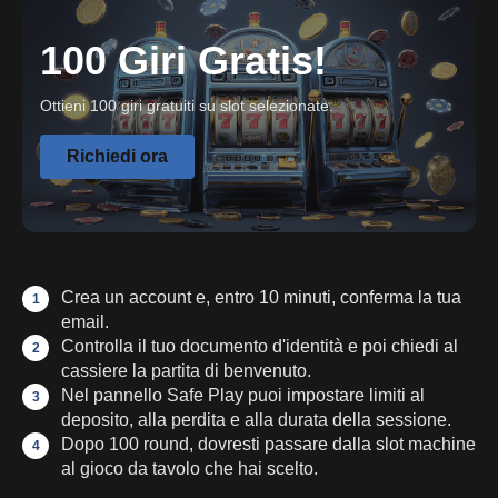
100 Giri Gratis!
Ottieni 100 giri gratuiti su slot selezionate.
Richiedi ora
Crea un account e, entro 10 minuti, conferma la tua
email.
Controlla il tuo documento d'identità e poi chiedi al
cassiere la partita di benvenuto.
Nel pannello Safe Play puoi impostare limiti al
deposito, alla perdita e alla durata della sessione.
Dopo 100 round, dovresti passare dalla slot machine
al gioco da tavolo che hai scelto.