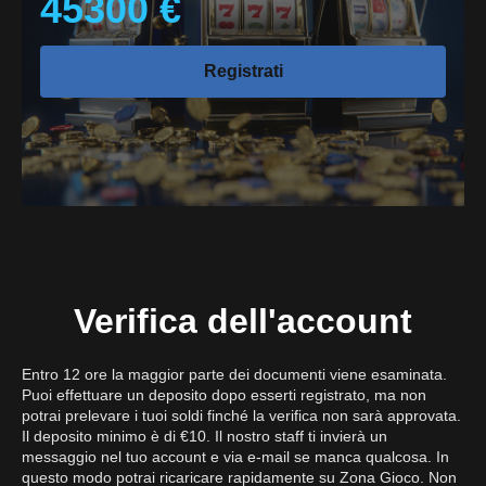
45300 €
Registrati
Verifica dell'account
Entro 12 ore la maggior parte dei documenti viene esaminata.
Puoi effettuare un deposito dopo esserti registrato, ma non
potrai prelevare i tuoi soldi finché la verifica non sarà approvata.
Il deposito minimo è di €10. Il nostro staff ti invierà un
messaggio nel tuo account e via e-mail se manca qualcosa. In
questo modo potrai ricaricare rapidamente su Zona Gioco. Non